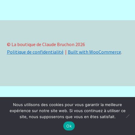
Validation de la commande
© La boutique de Claude Bruchon 2026
Politique de confidentialité
Built with WooCommerce
.
Nous utilisons des cookies pour vous garantir la meilleure
expérience sur notre site web. Si vous continuez à utiliser ce
site, nous supposerons que vous en êtes satisfait.
0
Ok
Recherche
Recherche