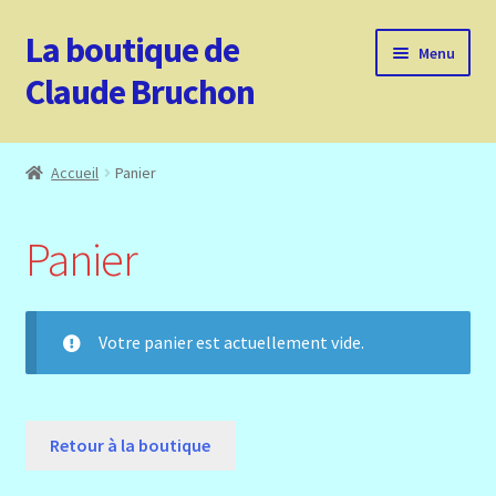
La boutique de
Aller
Aller
Menu
à
au
Claude Bruchon
la
contenu
navigation
Accueil
Accueil
Panier
Boutique
Panier
Conditions générales de vente
Contact
Votre panier est actuellement vide.
Mon compte
Panier
Retour à la boutique
Politique de confidentialité